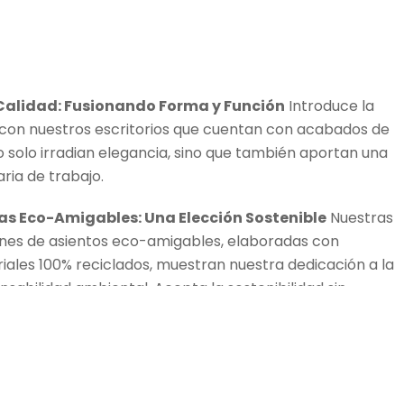
 Calidad: Fusionando Forma y Función
Introduce la
o con nuestros escritorios que cuentan con acabados de
o solo irradian elegancia, sino que también aportan una
aria de trabajo.
llas Eco-Amigables: Una Elección Sostenible
Nuestras
nes de asientos eco-amigables, elaboradas con
iales 100% reciclados, muestran nuestra dedicación a la
nsabilidad ambiental. Acepta la sostenibilidad sin
ometer el estilo ni la comodidad. Elige asientos que
 alineados con tu compromiso hacia un futuro más
.
 camino hacia la creación de un espacio de trabajo que