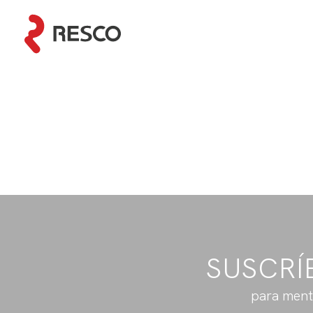
You can
create de
SUSCRÍ
para ment