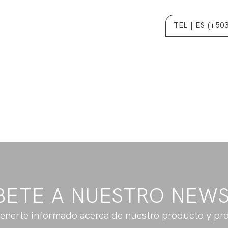
sign
for this archive page in the Live Composer.
WP Admin > Live Comp
TEL | ES (+50
BETE A NUESTRO NEW
enerte informado acerca de nuestro producto y pr