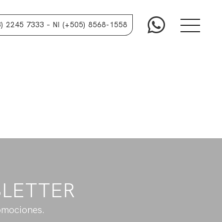
oser > Templates.
3) 2245 7333
– NI (+505) 8568-1558
SLETTER
omociones.