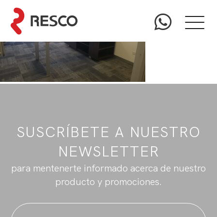
SUSCRÍBETE A NUESTRO
NEWSLETTER
para mentenerte informado acerca de nuestro
producto y promociones.