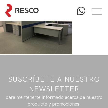
SUSCRÍBETE A NUESTRO
NEWSLETTER
para mentenerte informado acerca de nuestro
producto y promociones.