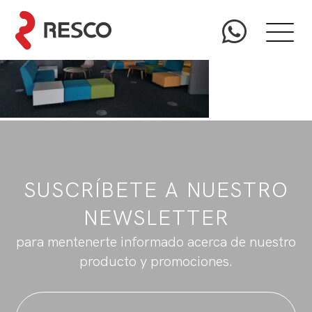
SUSCRÍBETE A NUESTRO
NEWSLETTER
para mentenerte informado acerca de nuestro
producto y promociones.