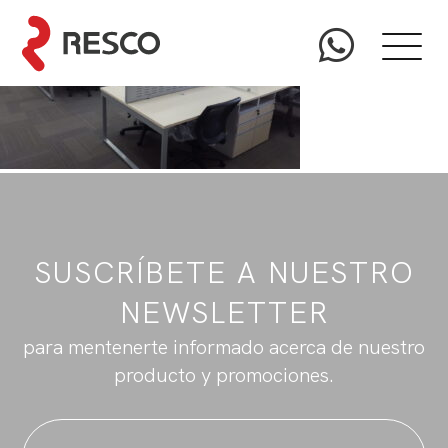
SUSCRÍBETE A NUESTRO
NEWSLETTER
para mentenerte informado acerca de nuestro
producto y promociones.