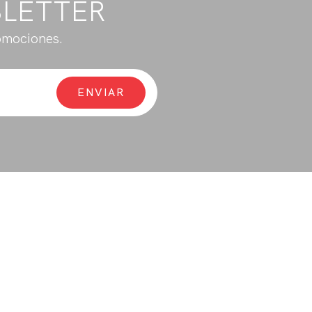
SLETTER
omociones.