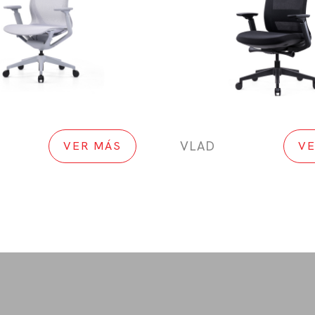
VLAD
VER MÁS
VE