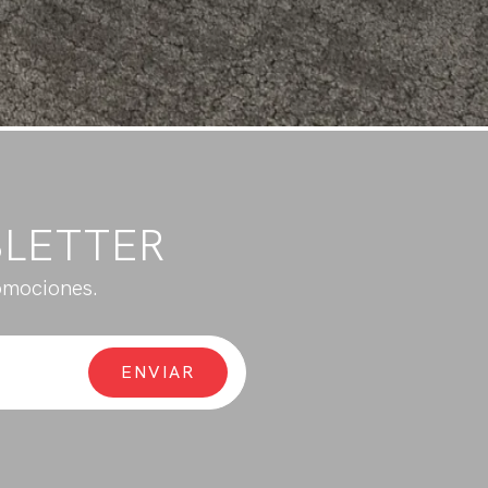
SLETTER
omociones.