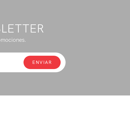
SLETTER
omociones.