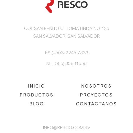
COL SAN BENITO CL LOMA LINDA NO 125
SAN SALVADOR, SAN SALVADOR
ES (+503) 2245 7333
NI (+505) 85681558
INICIO
NOSOTROS
PRODUCTOS
PROYECTOS
BLOG
CONTÁCTANOS
INFO@RESCO.COM.SV