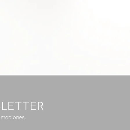
SLETTER
omociones.